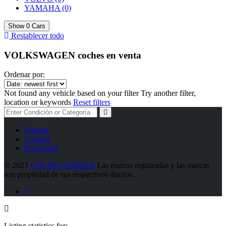
YAMAHA
(0)
Show
0
Cars
Restablecer todo
VOLKSWAGEN coches en venta
Ordenar por:
Not found any vehicle based on your filter
Try another filter,
location or keywords
Reset filters
Soporte
Cookies
Privacidad
©
2023
COUPECABRIO®
Las marcas registradas y las marcas
son propiedad de sus respectivos dueños.
Listing statistics for: