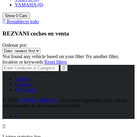
YAMAHA
(0)
Show
0
Cars
Restablecer todo
REZVANI coches en venta
Ordenar por:
Not found any vehicle based on your filter
Try another filter,
location or keywords
Reset filters
Soporte
Cookies
Privacidad
©
2023
COUPECABRIO®
Las marcas registradas y las marcas
son propiedad de sus respectivos dueños.
Listing statistics for: