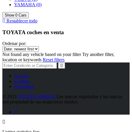
YAMAHA
(0)
Show
0
Cars
Restablecer todo
TOYATA coches en venta
Ordenar por:
Not found any vehicle based on your filter
Try another filter,
location or keywords
Reset filters
Soporte
Cookies
Privacidad
©
2023
COUPECABRIO®
Las marcas registradas y las marcas
son propiedad de sus respectivos dueños.
Listing statistics for: