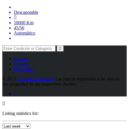
Descapotable
18000 Km
45/56
Automático
Soporte
Cookies
Privacidad
©
2023
COUPECABRIO®
Las marcas registradas y las marcas
son propiedad de sus respectivos dueños.
Listing statistics for: