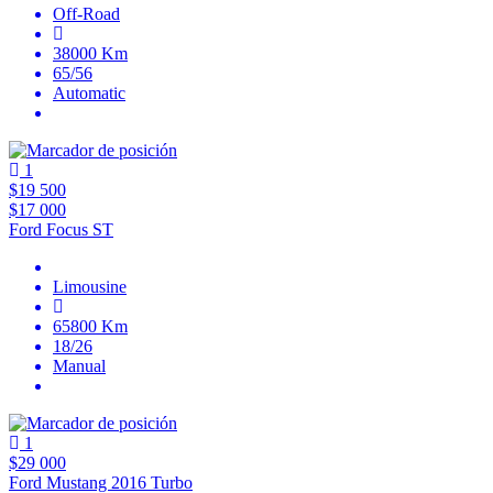
Off-Road
38000 Km
65/56
Automatic
1
$19 500
$17 000
Ford Focus ST
Limousine
65800 Km
18/26
Manual
1
$29 000
Ford Mustang 2016 Turbo