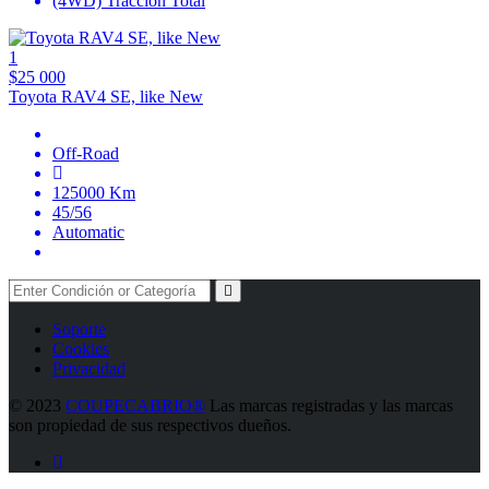
(4WD) Tracción Total
1
$25 000
Toyota RAV4 SE, like New
Off-Road
125000 Km
45/56
Automatic
Soporte
Cookies
Privacidad
©
2023
COUPECABRIO®
Las marcas registradas y las marcas
son propiedad de sus respectivos dueños.